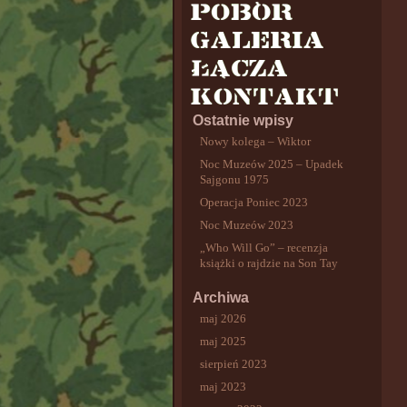
Ostatnie wpisy
Nowy kolega – Wiktor
Noc Muzeów 2025 – Upadek
Sajgonu 1975
Operacja Poniec 2023
Noc Muzeów 2023
„Who Will Go” – recenzja
książki o rajdzie na Son Tay
Archiwa
maj 2026
maj 2025
sierpień 2023
maj 2023