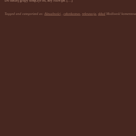
Do naszej grupy dołączył on, aby rozwijać […]
Tagged and categorized as:
Aktualności
,
członkostwo
,
rekrutacja
,
skład
Możliwość komento