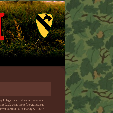
kolega. Jacek od lata udziela się w
z działając na rzecz fotograficznego
resu konfliktu o Falklandy w 1982 r.