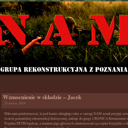
Wzmocnienie w składzie – Jacek
25 marca, 2018
Miło nam poinformować, iż pod koniec ubiegłego roku w szeregi NAM został przyjęty nowy 
świecie poznańskiej rekonstrukcji historycznej, należąc do grupy CRONICA Reenactment ora
Projektu RETROspekcja, a tematem jego głównych zainteresowań są wojska brytyjskie z ok