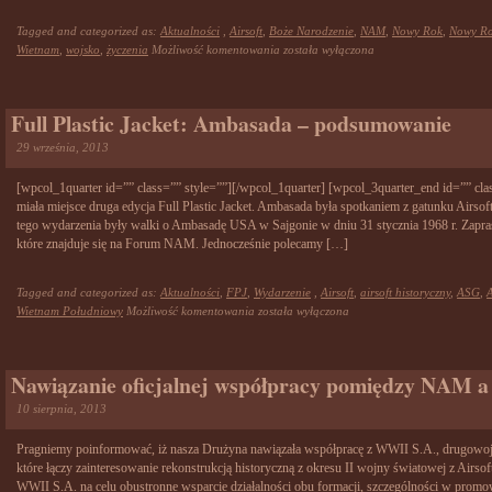
Tagged and categorized as:
Aktualności
,
Airsoft
,
Boże Narodzenie
,
NAM
,
Nowy Rok
,
Nowy R
Wesołych
Wietnam
,
wojsko
,
życzenia
Możliwość komentowania
została wyłączona
Świąt
Bożego
Narodzenia!
Full Plastic Jacket: Ambasada – podsumowanie
29 września, 2013
[wpcol_1quarter id=”” class=”” style=””][/wpcol_1quarter] [wpcol_3quarter_end id=”” cla
miała miejsce druga edycja Full Plastic Jacket. Ambasada była spotkaniem z gatunku Airso
tego wydarzenia były walki o Ambasadę USA w Sajgonie w dniu 31 stycznia 1968 r. Zapr
które znajduje się na Forum NAM. Jednocześnie polecamy […]
Tagged and categorized as:
Aktualności
,
FPJ
,
Wydarzenie
,
Airsoft
,
airsoft historyczny
,
ASG
,
Full
Wietnam Południowy
Możliwość komentowania
została wyłączona
Plastic
Jacket:
Ambasada
Nawiązanie oficjalnej współpracy pomiędzy NAM 
–
podsumowanie
10 sierpnia, 2013
Pragniemy poinformować, iż nasza Drużyna nawiązała współpracę z WWII S.A., drugowo
które łączy zainteresowanie rekonstrukcją historyczną z okresu II wojny światowej z Ai
WWII S.A. na celu obustronne wsparcie działalności obu formacji, szczególności w promo