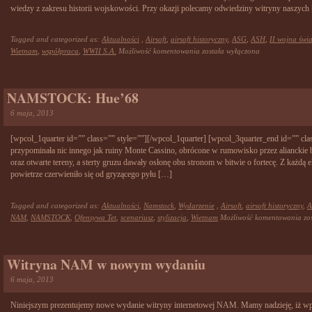
wiedzy z zakresu historii wojskowości. Przy okazji polecamy odwiedziny witryny naszych
Tagged and categorized as:
Aktualności
,
Airsoft
,
airsoft historyczny
,
ASG
,
ASH
,
II wojna świ
Nawiązanie
Wietnam
,
współpraca
,
WWII S.A.
Możliwość komentowania
została wyłączona
oficjalnej
współpracy
pomiędzy
NAMSTOCK: Hue’68
NAM
a
6 maja, 2013
WWII
S.A.
[wpcol_1quarter id=”” class=”” style=””][/wpcol_1quarter] [wpcol_3quarter_end id=”” cla
przypominała nic innego jak ruiny Monte Cassino, obrócone w rumowisko przez alianckie b
oraz otwarte tereny, a sterty gruzu dawały osłonę obu stronom w bitwie o fortecę. Z każdą
powietrze czerwieniło się od gryzącego pyłu […]
Tagged and categorized as:
Aktualności
,
Namstock
,
Wydarzenie
,
Airsoft
,
airsoft historyczny
,
A
N
NAM
,
NAMSTOCK
,
Ofensywa Tet
,
scenariusz
,
stylizacja
,
Wietnam
Możliwość komentowania
zo
Hu
Witryna NAM w nowym wydaniu
6 maja, 2013
Niniejszym prezentujemy nowe wydanie witryny internetowej NAM. Mamy nadzieję, iż 