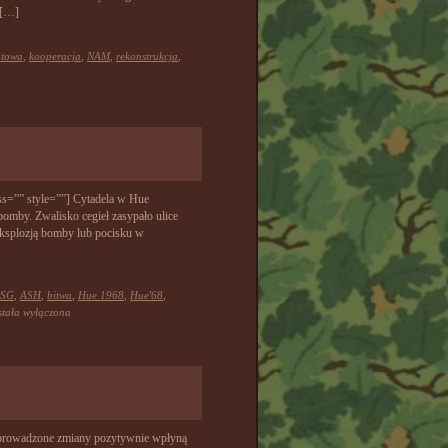
 […]
atowa
,
kooperacja
,
NAM
,
rekonstrukcja
,
ss=”” style=””] Cytadela w Hue
omby. Zwalisko cegieł zasypało ulice
 eksplozją bomby lub pocisku w
SG
,
ASH
,
bitwa
,
Hue 1968
,
Hue'68
,
AMSTOCK:
stała wyłączona
e’68
wprowadzone zmiany pozytywnie wpłyną