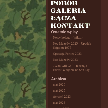
Ostatnie wpisy
Nowy kolega – Wiktor
Noc Muzeów 2025 – Upadek
Sajgonu 1975
Operacja Poniec 2023
Noc Muzeów 2023
„Who Will Go” – recenzja
książki o rajdzie na Son Tay
Archiwa
maj 2026
maj 2025
sierpień 2023
maj 2023