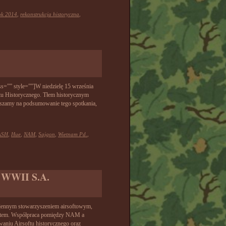
ok 2014
,
rekonstrukcja historyczna
,
ss=”” style=””]W niedzielę 15 września
ftu Historycznego. Tłem historycznym
aszamy na podsumowanie tego spotkania,
ASH
,
Hue
,
NAM
,
Sajgon
,
Wietnam Pd.
,
a WWII S.A.
jennym stowarzyszeniem airsoftowym,
rsoftem. Współpraca pomiędzy NAM a
waniu Airsoftu historycznego oraz