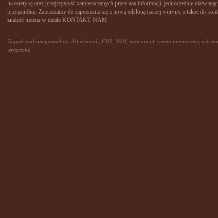
na estetykę oraz przejrzystość zamieszczanych przez nas informacji, jednocześnie ułatwiaj
przyjaciółmi. Zapraszamy do zapoznania się z nową odsłoną naszej witryny, a także do ko
znaleźć można w dziale KONTAKT. NAM
Tagged and categorized as:
Aktualności
,
CMS
,
NAM
,
nam.org.pl
,
strona internetowa
,
witryn
wyłączona