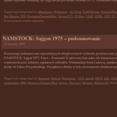
upadek Republiki Wietnamu, do czego doszło pod koniec kwietnia 1975 r. Wydarzenie rozp
Tagged and categorized as:
Aktualności
,
Wydarzenie
,
Air Force
,
FallOfSaigon
,
FrequentWin
Noc Muzeów
,
NVA
,
OperationFrequentWind
,
Saigon1975
,
US Navy
,
USAF
,
USMC
,
USN
,
VC
,
Noc
komentowania
została wyłączona
Muzeów
2025
–
NAMSTOCK: Sajgon 1975 – podsumowanie
Upadek
Sajgonu
24 stycznia, 2016
1975
Kontynuując podsumowanie najważniejszych ubiegłorocznych wydarzeń, przedstawiamy poni
NAMSTOCK: Sajgon 1975. Faza I – Posterunki W pierwszej fazie ataku siły komunistycz
wspieranych przez żołnierzy regularnych oddziałów Wietnamskiej Armii Ludowej, zaatakowa
drodze do Pałacu Prezydenckiego. Początkowo obiekty te były równomiernie obsadzone pr
Tagged and categorized as:
Namstock
,
Relacja
,
Wydarzenie
,
1975
,
Airsoft
,
ARVN
,
ASG
,
ASH
wietnamskiej
,
NVA
,
Operacja Frequent Wind
,
Sajgon
,
Viet Cong
,
Wietnam
,
Wietnam Pd.
Możl