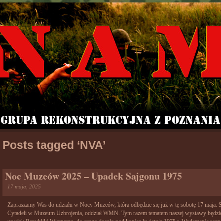
Posts tagged ‘NVA’
Noc Muzeów 2025 – Upadek Sajgonu 1975
17 maja, 2025
Zapraszamy Was do udziału w Nocy Muzeów, która odbędzie się już w tę sobotę 17 maja. 
Cytadeli w Muzeum Uzbrojenia, oddział WMN. Tym razem tematem naszej wystawy będzi