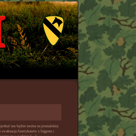
Spotkać nas będzie można na poznańskiej
e ewakuacja Amerykanów z Sajgonu i