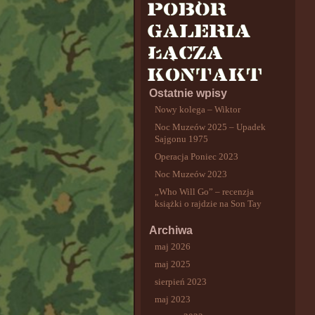
Ostatnie wpisy
Nowy kolega – Wiktor
Noc Muzeów 2025 – Upadek
Sajgonu 1975
Operacja Poniec 2023
Noc Muzeów 2023
„Who Will Go” – recenzja
książki o rajdzie na Son Tay
Archiwa
maj 2026
maj 2025
sierpień 2023
maj 2023