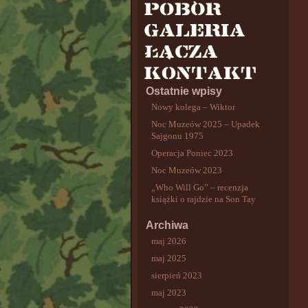
Ostatnie wpisy
Nowy kolega – Wiktor
Noc Muzeów 2025 – Upadek
Sajgonu 1975
Operacja Poniec 2023
Noc Muzeów 2023
„Who Will Go” – recenzja
książki o rajdzie na Son Tay
Archiwa
maj 2026
maj 2025
sierpień 2023
maj 2023