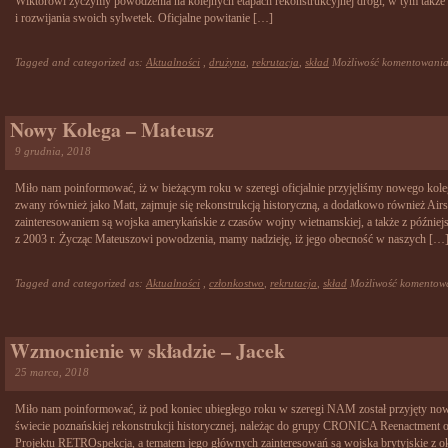
Wiktorowi życzymy powodzenia na kolejnych etapach rekonstrukcyjnej drogi, w tym także 
i rozwijania swoich sylwetek. Oficjalne powitanie […]
Tagged and categorized as:
Aktualności
,
drużyna
,
rekrutacja
,
skład
Możliwość komentowani
Nowy Kolega – Mateusz
9 grudnia, 2018
Miło nam poinformować, iż w bieżącym roku w szeregi oficjalnie przyjęliśmy nowego kole
zwany również jako Matt, zajmuje się rekonstrukcją historyczną, a dodatkowo również Air
zainteresowaniem są wojska amerykańskie z czasów wojny wietnamskiej, a także z później
z 2003 r. Życząc Mateuszowi powodzenia, mamy nadzieję, iż jego obecność w naszych […
Tagged and categorized as:
Aktualności
,
członkostwo
,
rekrutacja
,
skład
Możliwość komento
Wzmocnienie w składzie – Jacek
25 marca, 2018
Miło nam poinformować, iż pod koniec ubiegłego roku w szeregi NAM został przyjęty nowy 
świecie poznańskiej rekonstrukcji historycznej, należąc do grupy CRONICA Reenactment ora
Projektu RETROspekcja, a tematem jego głównych zainteresowań są wojska brytyjskie z ok