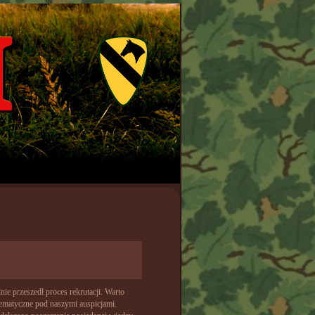
ie przeszedł proces rekrutacji. Warto
ematyczne pod naszymi auspicjami.