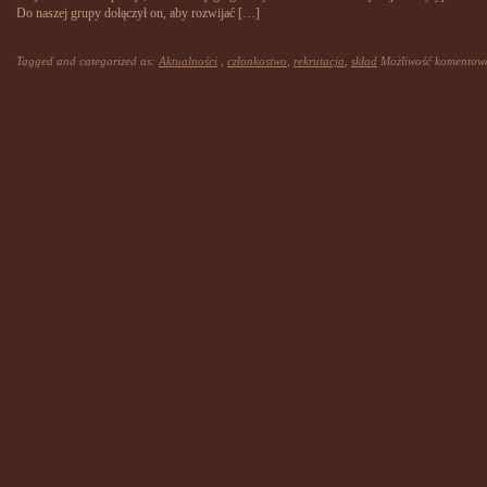
Do naszej grupy dołączył on, aby rozwijać […]
Tagged and categorized as:
Aktualności
,
członkostwo
,
rekrutacja
,
skład
Możliwość komento