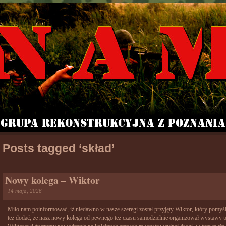
Posts tagged ‘skład’
Nowy kolega – Wiktor
14 maja, 2026
Miło nam poinformować, iż niedawno w nasze szeregi został przyjęty Wiktor, który pomyśln
też dodać, że nasz nowy kolega od pewnego też czasu samodzielnie organizował wystawy t