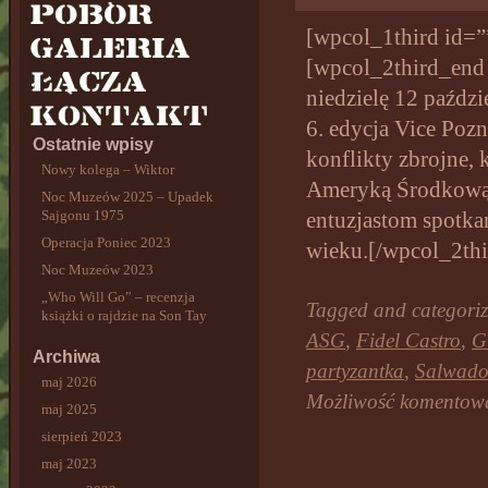
[wpcol_1third id=”
[wpcol_2third_end i
niedzielę 12 paździ
6. edycja Vice Poz
Ostatnie wpisy
konflikty zbrojne, 
Nowy kolega – Wiktor
Ameryką Środkową o
Noc Muzeów 2025 – Upadek
Sajgonu 1975
entuzjastom spotkań
Operacja Poniec 2023
wieku.[/wpcol_2thi
Noc Muzeów 2023
„Who Will Go” – recenzja
Tagged and categori
książki o rajdzie na Son Tay
ASG
,
Fidel Castro
,
G
Archiwa
partyzantka
,
Salwado
maj 2026
Możliwość komentow
maj 2025
sierpień 2023
maj 2023