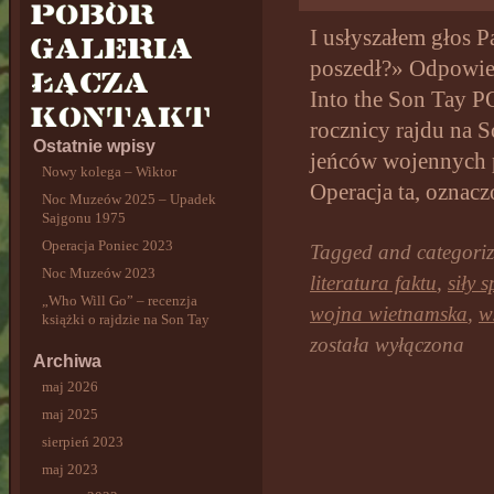
I usłyszałem głos
poszedł?» Odpowied
Into the Son Tay PO
rocznicy rajdu na 
Ostatnie wpisy
jeńców wojennych
Nowy kolega – Wiktor
Operacja ta, ozna
Noc Muzeów 2025 – Upadek
Sajgonu 1975
Operacja Poniec 2023
Tagged and categori
Noc Muzeów 2023
literatura faktu
,
siły 
„Who Will Go” – recenzja
wojna wietnamska
,
w
książki o rajdzie na Son Tay
została wyłączona
Archiwa
maj 2026
maj 2025
sierpień 2023
maj 2023