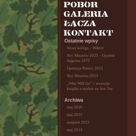
Ostatnie wpisy
Nowy kolega – Wiktor
Noc Muzeów 2025 – Upadek
Sajgonu 1975
Operacja Poniec 2023
Noc Muzeów 2023
„Who Will Go” – recenzja
książki o rajdzie na Son Tay
Archiwa
maj 2026
maj 2025
sierpień 2023
maj 2023