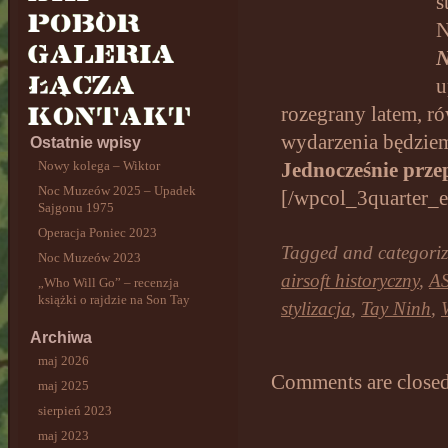
s
N
u
rozegrany latem, r
wydarzenia będzie
Ostatnie wpisy
Nowy kolega – Wiktor
Jednocześnie prze
Noc Muzeów 2025 – Upadek
[/wpcol_3quarter_
Sajgonu 1975
Operacja Poniec 2023
Tagged and categori
Noc Muzeów 2023
airsoft historyczny
,
A
„Who Will Go” – recenzja
książki o rajdzie na Son Tay
stylizacja
,
Tay Ninh
,
Archiwa
maj 2026
Comments are closed
maj 2025
sierpień 2023
maj 2023