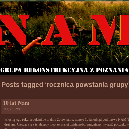
Posts tagged ‘rocznica powstania grupy
10 lat Nam
9 lipca, 2017
Wiosną tego roku, a dokładnie w dniu 20 kwietniu, minęło 10 lat odkąd pod nazwą NAM 
drużyna. Ciesząc się z tej dekady nieprzerwanej działalności, pragniemy wyrazić podzięko