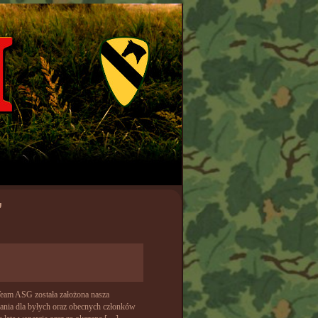
’
Team ASG została założona nasza
wania dla byłych oraz obecnych członków