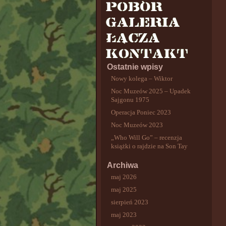
Ostatnie wpisy
Nowy kolega – Wiktor
Noc Muzeów 2025 – Upadek
Sajgonu 1975
Operacja Poniec 2023
Noc Muzeów 2023
„Who Will Go” – recenzja
książki o rajdzie na Son Tay
Archiwa
maj 2026
maj 2025
sierpień 2023
maj 2023