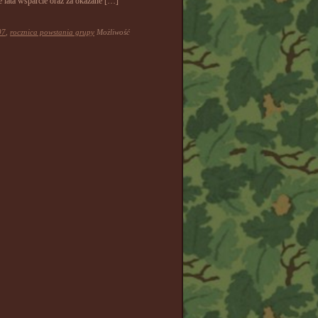
 lata wsparcie oraz za okazane […]
07
,
rocznica powstania grupy
Możliwość