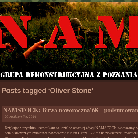
Posts tagged ‘Oliver Stone’
NAMSTOCK: Bitwa noworoczna’68 – podsumowan
20 października, 2014
Dziękując wszystkim uczestnikom za udział w ostatniej edycji NAMSTOCK zapraszamy na
tłem historycznym była bitwa noworoczna z 1968 r. Faza I – Atak na zewnętrzne umocnieni