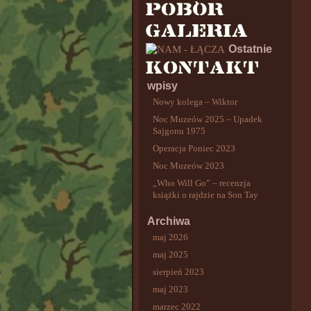
Ostatnie
wpisy
Nowy kolega – Wiktor
Noc Muzeów 2025 – Upadek
Sajgonu 1975
Operacja Poniec 2023
Noc Muzeów 2023
„Who Will Go” – recenzja
książki o rajdzie na Son Tay
Archiwa
maj 2026
maj 2025
sierpień 2023
maj 2023
marzec 2022