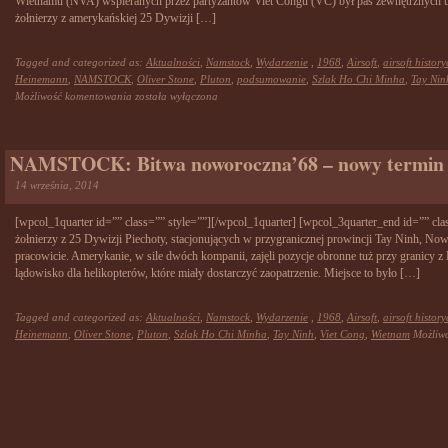
Wietnamu (NVA) wspieranych przez partyzantów Viet Congu (VC) był pas zewnętrznych u
żołnierzy z amerykańskiej 25 Dywizji […]
Tagged and categorized as:
Aktualności
,
Namstock
,
Wydarzenie
,
1968
,
Airsoft
,
airsoft history
Heinemann
,
NAMSTOCK
,
Oliver Stone
,
Pluton
,
podsumowanie
,
Szlak Ho Chi Minha
,
Tay Nin
NAMSTOCK:
Możliwość komentowania
została wyłączona
Bitwa
noworoczna’68
–
NAMSTOCK: Bitwa noworoczna’68 – nowy termin
podsumowanie
14 września, 2014
[wpcol_1quarter id=”” class=”” style=””][/wpcol_1quarter] [wpcol_3quarter_end id=”” cla
żołnierzy z 25 Dywizji Piechoty, stacjonujących w przygranicznej prowincji Tay Ninh, Now
pracowicie. Amerykanie, w sile dwóch kompanii, zajęli pozycje obronne tuż przy granicy z
lądowisko dla helikopterów, które miały dostarczyć zaopatrzenie. Miejsce to było […]
Tagged and categorized as:
Aktualności
,
Namstock
,
Wydarzenie
,
1968
,
Airsoft
,
airsoft history
Heinemann
,
Oliver Stone
,
Pluton
,
Szlak Ho Chi Minha
,
Tay Ninh
,
Viet Cong
,
Wietnam
Możliw