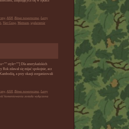
mocnień, znajdujących się w rękach
czny
,
ASH
,
Bitwa noworoczna
,
Larry
h
,
Viet Cong
,
Wietnam
,
wydarzenie
ss=”” style=””] Dla amerykańskich
y Rok zdawał się mijać spokojnie, acz
 Kambodżą, a przy okazji zorganizowali
czny
,
ASH
,
Bitwa noworoczna
,
Larry
NAMSTOCK:
ość komentowania
została wyłączona
Bitwa
noworoczna’68
–
nowy
termin