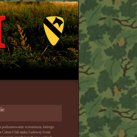
ie
 podsumowanie scenariusza, którego
a Celem I fali ataku Ludowej Armii